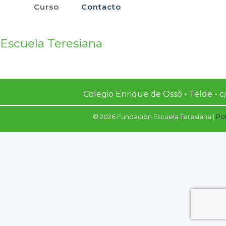
Curso
Contacto
Escuela Teresiana
Calendario
Colegio Enrique de Ossó - Telde - c/
© 2026 Fundación Escuela Teresiana |
Pol